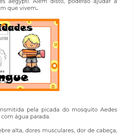
s aegypti. Além disto, poderão ajudar a
 em que vivem
.
ansmitida pela picada do mosquito Aedes
s com água parada.
re alta, dores musculares, dor de cabeça,